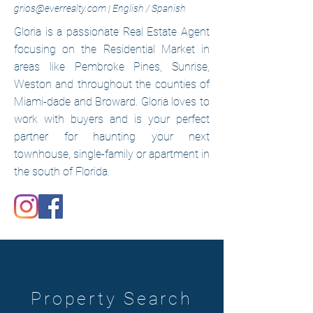
grios@everrealty.com
|
English / Spanish
Gloria is a passionate Real Estate Agent
focusing on the Residential Market in
areas like Pembroke Pines, Sunrise,
Weston and throughout the counties of
Miami-dade and Broward. Gloria loves to
work with buyers and is your perfect
partner for haunting your next
townhouse, single-family or apartment in
the south of Florida.
Property Search