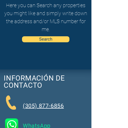
Here you can Search any properties
you might like and simply write down
the address and/or MLS number for
me.
Search
INFORMACIÓN DE
CONTACTO
(305) 877-6856
WhatsApp