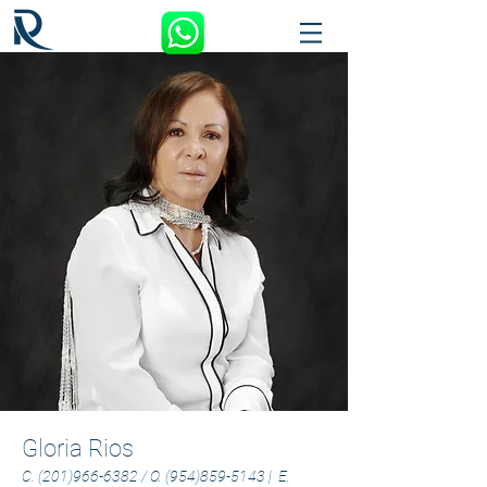
Gloria Rios
C.
(201)966-6382
/
O.
(954)859-5143
|
E.