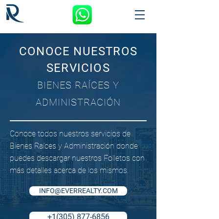
CONOCE NUESTROS
SERVICIOS
BIENES RAÍCES Y
ADMINISTRACIÓN
Conoce todos nuestros servicios de
Bienes Raíces y Administración donde
puedes descargar nuestros Folletos con
más detalles acerca de los mismos.
INFO@EVERREALTY.COM
+1(305) 877-6856