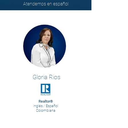
Atendemos en español
Gloria Rios
Realtor®
Inglés / Español
Colombiana