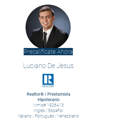
Precalifícate Ahora
Luciano De Jesus
Realtor® / Prestamista
Hipotecario
Nmls#
1926413
Inglés / Español
Italiano / Portugués / Venezolano