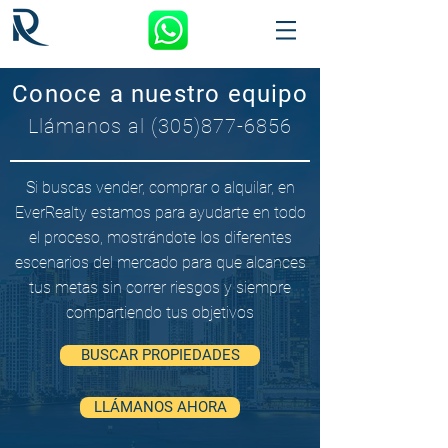
Conoce a nuestro equipo
Llámanos al (305)877-6856
Si buscas vender, comprar o alquilar, en
EverRealty estamos para ayudarte en todo
el proceso, mostrándote los diferentes
escenarios del mercado para que alcances
tus metas sin correr riesgos y siempre
compartiendo tus objetivos
BUSCAR PROPIEDADES
LLÁMANOS AHORA