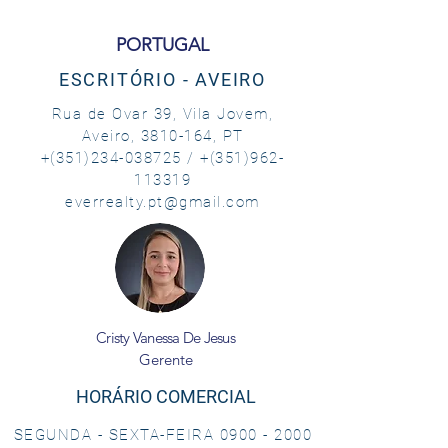
PORTUGAL
ESCRITÓRIO - AVEIRO
Rua de Ovar 39, Vila Jovem,
Aveiro,
3810-164
, PT
+(351)234-038725 / +(351)962-
113319
everrealty.pt@gmail.com
Cristy Vanessa De Jesus
Gerente
HORÁRIO COMERCIAL
SEGUNDA - SEXTA-FEIRA
0900 - 2000