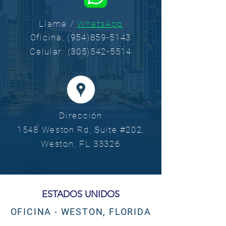
Llama /
WhatsApp
Oficina:
(954)859-5143
Celular:
(305)542-5514
Dirección
1548 Weston Rd, Suite #202,
Weston, FL 33326
ESTADOS UNIDOS
OFICINA - WESTON, FLORIDA