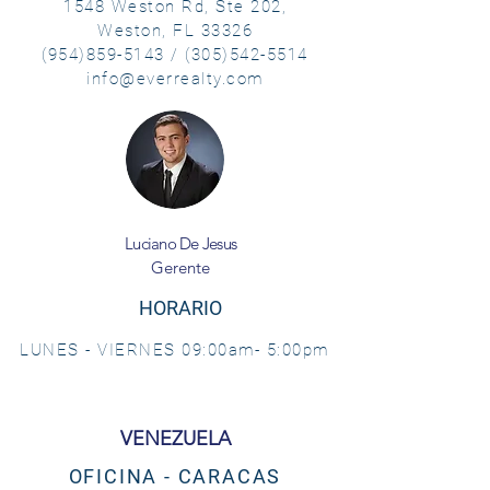
1548 Weston Rd, Ste 202,
Weston, FL 33326
(954)859-5143
/
(305)542-5514
info@everrealty.com
Luciano De Jesus
Gerente
HORARIO
LUNES - VIERNES 09:00am- 5:00pm
VENEZUELA
OFICINA - CARACAS